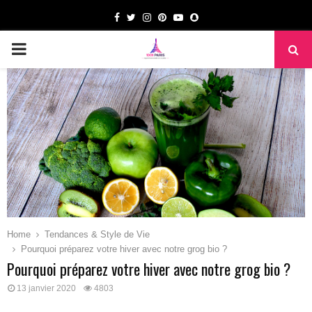
Facebook
Twitter
Instagram
Pinterest
Youtube
Snapchat
PRIMARY
MENU
Home
Tendances & Style de Vie
Pourquoi préparez votre hiver avec notre grog bio ?
Pourquoi préparez votre hiver avec notre grog bio ?
13 janvier 2020
4803