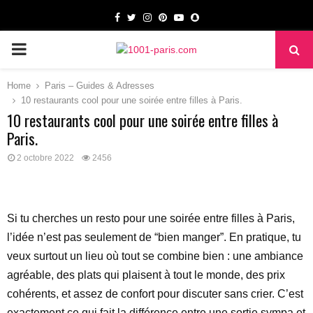
Facebook
Twitter
Instagram
Pinterest
Youtube
Snapchat
PRIMARY
MENU
Home
Paris – Guides & Adresses
10 restaurants cool pour une soirée entre filles à Paris.
10 restaurants cool pour une soirée entre filles à
Paris.
2 octobre 2022
2456
Si tu cherches un resto pour une soirée entre filles à Paris,
l’idée n’est pas seulement de “bien manger”. En pratique, tu
veux surtout un lieu où tout se combine bien : une ambiance
agréable, des plats qui plaisent à tout le monde, des prix
cohérents, et assez de confort pour discuter sans crier. C’est
exactement ce qui fait la différence entre une sortie sympa et